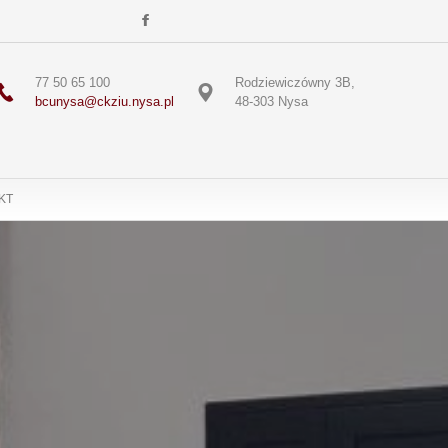
77 50 65 100
Rodziewiczówny 3B,
bcunysa@ckziu.nysa.pl
48-303 Nysa
KT