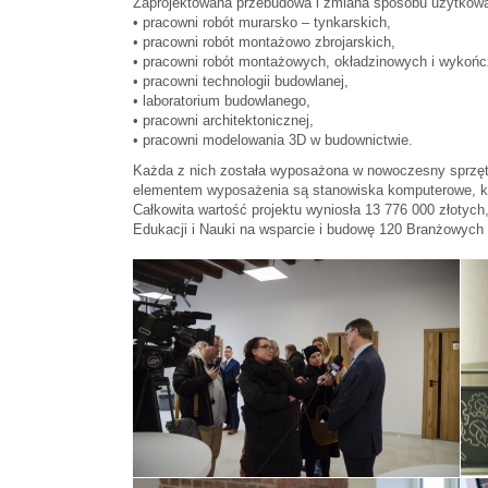
Zaprojektowana przebudowa i zmiana sposobu użytkow
• pracowni robót murarsko – tynkarskich,
• pracowni robót montażowo zbrojarskich,
• pracowni robót montażowych, okładzinowych i wykoń
• pracowni technologii budowlanej,
• laboratorium budowlanego,
• pracowni architektonicznej,
• pracowni modelowania 3D w budownictwie.
Każda z nich została wyposażona w nowoczesny sprzęt,
elementem wyposażenia są stanowiska komputerowe, kt
Całkowita wartość projektu wyniosła 13 776 000 złoty
Edukacji i Nauki na wsparcie i budowę 120 Branżowych