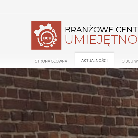
AKTUALNOŚCI
STRONA GŁÓWNA
O BCU W