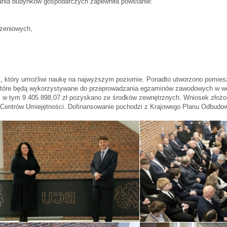
ania budynków gospodarczych zapewniła powstanie:
czeniowych,
 który umożliwi naukę na najwyższym poziomie. Ponadto utworzono pomiesz
óre będą wykorzystywane do przeprowadzania egzaminów zawodowych w wers
ch, w tym 9 405 898,07 zł pozyskano ze środków zewnętrznych. Wniosek złoż
 Centrów Umiejętności. Dofinansowanie pochodzi z Krajowego Planu Odbudo