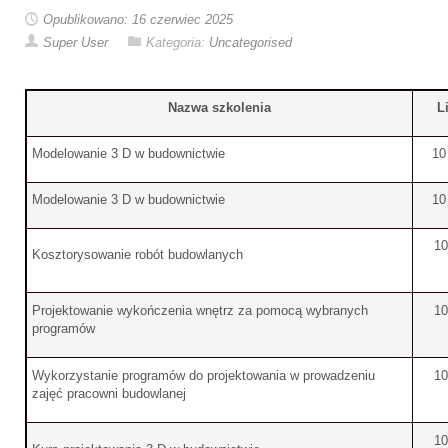
Opublikowano: 16 czerwiec 2025
Super User
Kategoria:
Uncategorised
Nazwa szkolenia
L
Modelowanie 3 D w budownictwie
10
Modelowanie 3 D w budownictwie
10
10
Kosztorysowanie robót budowlanych
Projektowanie wykończenia wnętrz za pomocą wybranych
10
programów
Wykorzystanie programów do projektowania w prowadzeniu
10
zajęć pracowni budowlanej
10