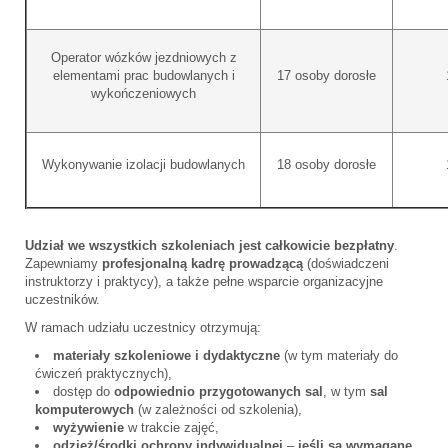
Operator wózków jezdniowych z
elementami prac budowlanych i
17 osoby dorosłe
wykończeniowych
Wykonywanie izolacji budowlanych
18 osoby dorosłe
Udział we wszystkich szkoleniach jest całkowicie bezpłatny
.
Zapewniamy
profesjonalną kadrę prowadzącą
(doświadczeni
instruktorzy i praktycy), a także pełne wsparcie organizacyjne
uczestników.
W ramach udziału uczestnicy otrzymują:
materiały szkoleniowe i dydaktyczne
(w tym materiały do
ćwiczeń praktycznych),
dostęp do
odpowiednio przygotowanych sal
, w tym
sal
komputerowych
(w zależności od szkolenia),
wyżywienie
w trakcie zajęć,
odzież/środki ochrony indywidualnej
–
jeśli są wymagane