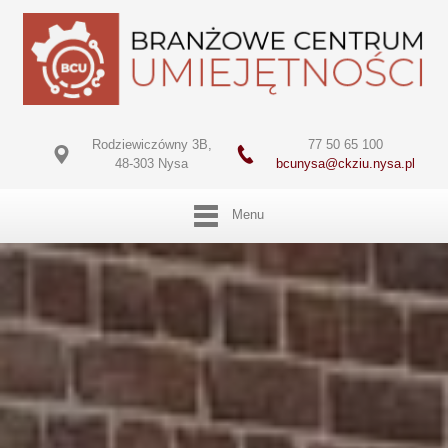
Rodziewiczówny 3B,
77 50 65 100
48-303 Nysa
bcunysa@ckziu.nysa.pl
Menu