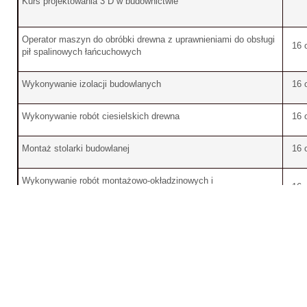
Kurs projektowania 3 D w budownictwie
Operator maszyn do obróbki drewna z uprawnieniami do obsługi
16 
pił spalinowych łańcuchowych
Wykonywanie izolacji budowlanych
16 
Wykonywanie robót ciesielskich drewna
16 
Montaż stolarki budowlanej
16 
Wykonywanie robót montażowo-okładzinowych i
16 
wykończeniowych
Wykonywanie robót murarsko - tynkarskich
16 
Dokumenty