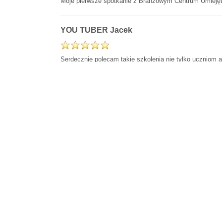
Moje pierwsze spotkanie z Branżowym Centrum Umiejęty
YOU TUBER Jacek
Serdecznie polecam takie szkolenia nie tylko uczniom
Barbara
Polecam szkolenia w Branżowym Centrum Umiejętności. M
Bogdan
Było Super
Kategoria:
Uncategorised