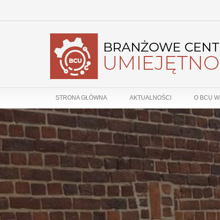
STRONA GŁÓWNA
AKTUALNOŚCI
O BCU W