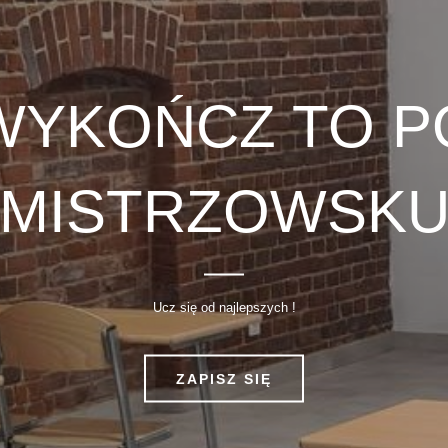
WYKOŃCZ TO P
MISTRZOWSK
Ucz się od najlepszych !
ZAPISZ SIĘ