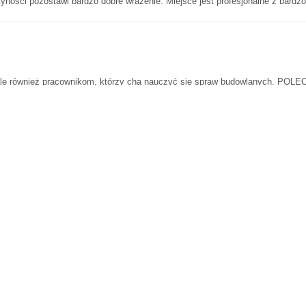
ności pozostawi bardzo dobre wrażenie. Miejsce jest profesjonalne z bardz
 ale również pracownikom, którzy chą nauczyć się spraw budowlanych. POL
iłe i profesjonalne podejście.