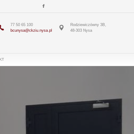
77 50 65 100
Rodziewiczówny 3B,
bcunysa@ckziu.nysa.pl
48-303 Nysa
KT